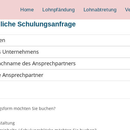
Home
Lohnpfändung
Lohnabtretung
V
liche Schulungsanfrage
gsform möchten Sie buchen?
taltung