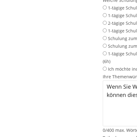
Welche Schulung
e
1-tägige Schu
e
1-tägige Schu
r
2-tägige Schu
1-tägige Schu
Schulung zum
Schulung zum
1-tägige Sch
(6h)
Ich möchte in
Ihre Themenwüns
0
/
400
max. Wört