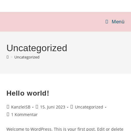
Zum
Inhalt
springen
Menü
Uncategorized
>
Uncategorized
Hello world!
Beitrags-
Beitrag
Beitrags-
KanzleiSB
15. Juni 2023
Uncategorized
Autor:
veröffentlicht:
Kategorie:
Beitrags-
1 Kommentar
Kommentare:
Welcome to WordPress. This is your first post. Edit or delete