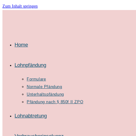
Zum Inhalt springen
Home
Lohnpfändung
Formulare
Normale Pfändung
Unterhaltspfändung
Pfändung nach § 850f II ZPO
Lohnabtretung